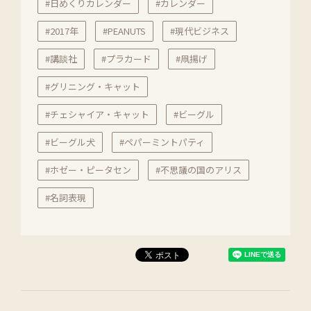
#日めくりカレンダー
#カレンダー
#2017年
#PEANUTS
#現代ビジネス
#講談社
#プラカード
#凧揚げ
#グリニング・キャット
#チェシャイア・キャット
#ビーグル
#ビーグル犬
#ペパーミントパティ
#ホゼー・ピータセン
#不思議の国のアリス
#名詞表現