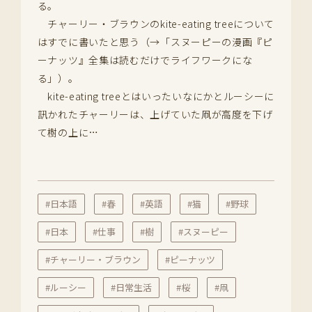
る。
チャーリー・ブラウンのkite-eating treeについて
はすでに書いたと思う（→「スヌーピーの漫画『ピ
ーナッツ』全集は読むだけでライフワークにな
る」）。
kite-eating treeとはいったいなにかとルーシーに
訊かれたチャーリーは、上げていた凧が高度を下げ
て樹の上に…
#日本語
#春
#英語
#猫
#野球
#日本
#仕事
#樹
#スヌーピー
#チャーリー・ブラウン
#ピーナッツ
#ルーシー
#日常生活
#桜
#凧