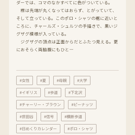
ダーでは、コマのなかすべてに色がついている。
襟は先端が丸くなってはおらず、とがっていて、
そして立っている。このポロ・シャツの裾に近いと
ころに、チャールズ・シュルツの手描きで、黒いジ
グザグ模様が入っている。
ジグザグの頂点は正面からだとふたつ見える。更
におそらく両脇腹にもひと…
#女性
#夏
#母親
#大学
#イギリス
#歩道
#下北沢
#チャーリー・ブラウン
#ピーナッツ
#世田谷
#信号
#横断歩道
#日めくりカレンダー
#ポロ・シャツ