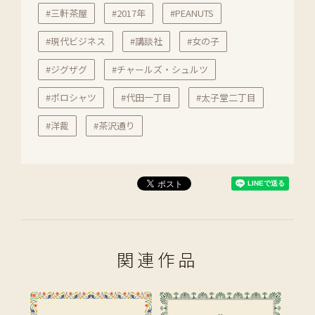
#三軒茶屋
#2017年
#PEANUTS
#現代ビジネス
#講談社
#女の子
#ジグザグ
#チャールズ・シュルツ
#ポロシャツ
#代田一丁目
#太子堂二丁目
#洋裁
#茶沢通り
関連作品