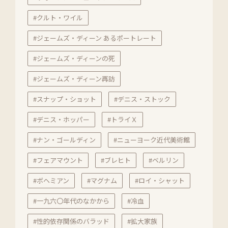
#クルト・ワイル
#ジェームズ・ディーン あるポートレート
#ジェームズ・ディーンの死
#ジェームズ・ディーン再訪
#スナップ・ショット
#デニス・ストック
#デニス・ホッパー
#トライＸ
#ナン・ゴールディン
#ニューヨーク近代美術館
#フェアマウント
#ブレヒト
#ベルリン
#ボヘミアン
#マグナム
#ロイ・シャット
#一九六〇年代のなかから
#冷血
#性的依存関係のバラッド
#拡大家族