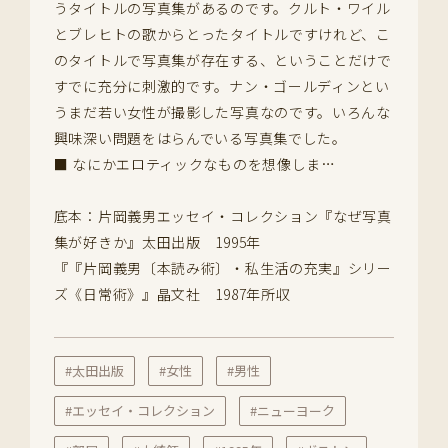
うタイトルの写真集があるのです。クルト・ワイル
とブレヒトの歌からとったタイトルですけれど、こ
のタイトルで写真集が存在する、ということだけで
すでに充分に刺激的です。ナン・ゴールディンとい
うまだ若い女性が撮影した写真なのです。いろんな
興味深い問題をはらんでいる写真集でした。
■ なにかエロティックなものを想像しま…
底本：片岡義男エッセイ・コレクション『なぜ写真
集が好きか』太田出版 1995年
『『片岡義男〔本読み術〕・私生活の充実』シリー
ズ《日常術》』晶文社 1987年所収
#太田出版
#女性
#男性
#エッセイ・コレクション
#ニューヨーク