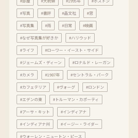
#部屋
#大統領
#1995年
#ボストン
#写真
#書評
#晶文社
#窓
#写真集
#雨
#日常
#映画
#なぜ写真集が好きか
#ハリウッド
#ライフ
#ローワー・イースト・サイド
#ジェームズ・ディーン
#ロナルド・レーガン
#カメラ
#1987年
#セントラル・パーク
#カフェテリア
#ヴォーグ
#ロンドン
#エデンの東
#トルーマン・カポーティ
#アーサ・キット
#インディアナ
#インディアナ州
#イージー・ライダー
#ウォーレン・ニュートン・ピース