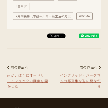
#日常術
#片岡義男〔本読み〕術ー私生活の充実
#MOMA
前の作品へ
次の作品へ
雨が、ぼくにオードリ
イングリッド・バーグマ
ー・フラックの画集を開
ンの写真集を逆に見なが
かせた
ら