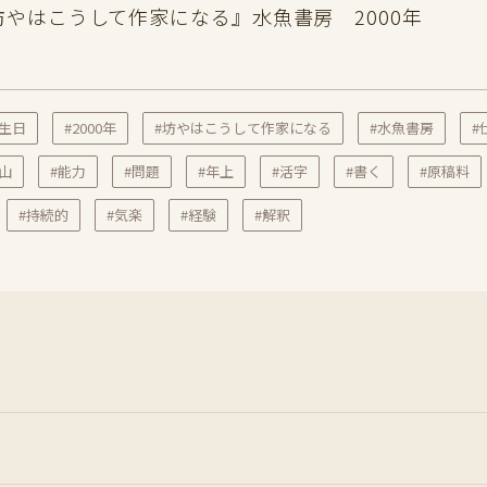
やはこうして作家になる』水魚書房 2000年
誕生日
#2000年
#坊やはこうして作家になる
#水魚書房
#
#山
#能力
#問題
#年上
#活字
#書く
#原稿料
#持続的
#気楽
#経験
#解釈