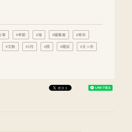
仕事
#季節
#海
#編集者
#青年
#文脈
#3月
#顔
#雑談
#まっ赤