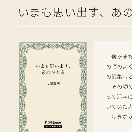
いまも思い出す、あ
僕がまだ
の頃のよ
の編集者
その頃の
って活字
いていた
歩きなが