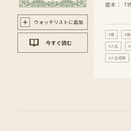
底本：『坊
ウォッチリストに追加
#春
#
今すぐ読む
#人生
#人生経験