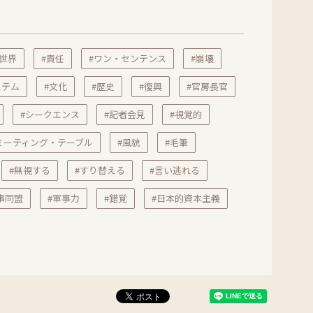
#世界
#責任
#ワン・センテンス
#崩壊
ステム
#文化
#歴史
#復興
#官房長官
#シークエンス
#記者会見
#視覚的
ミーティング・テーブル
#風貌
#毛筆
#無視する
#すり替える
#言い逃れる
事同盟
#軍事力
#錯覚
#日本的資本主義