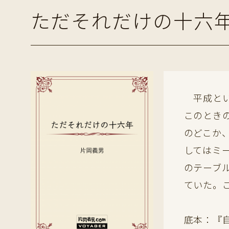
ただそれだけの十六
平成とい
このとき
のどこか
してはミ
のテーブ
ていた。
底本：『自