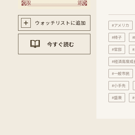
ウォッチリストに追加
#アメリカ
#椅子
今すぐ読む
#官邸
#経済高度成
#一般市民
#小手先
#盛衰