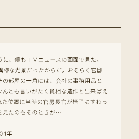
うに、僕もＴＶニュースの画面で見た。
異様な光景だったからだ。おそらく官邸
その部屋の一角には、会社の事務用品と
なんとも言いがたく貧相な造作と出来ばえ
れた位置に当時の官房長官が椅子にすわっ
を見たのもそのときが…
04年