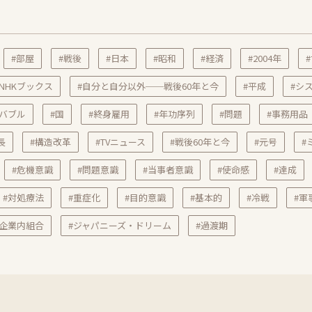
#部屋
#戦後
#日本
#昭和
#経済
#2004年
#NHKブックス
#自分と自分以外──戦後60年と今
#平成
#シ
#バブル
#国
#終身雇用
#年功序列
#問題
#事務用品
長
#構造改革
#TVニュース
#戦後60年と今
#元号
#
#危機意識
#問題意識
#当事者意識
#使命感
#達成
#対処療法
#重症化
#目的意識
#基本的
#冷戦
#軍
#企業内組合
#ジャパニーズ・ドリーム
#過渡期