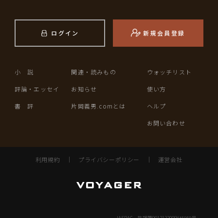
ログイン
新規会員登録
小 説
関連・読みもの
ウォッチリスト
評論・エッセイ
お知らせ
使い方
書 評
片岡義男.comとは
ヘルプ
お問い合わせ
利用規約
｜
プライバシーポリシー
｜
運営会社
JASRAC 許諾第9012122009Y45059号