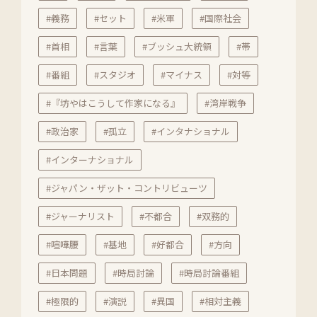
#義務
#セット
#米軍
#国際社会
#首相
#言葉
#ブッシュ大統領
#帯
#番組
#スタジオ
#マイナス
#対等
#『坊やはこうして作家になる』
#湾岸戦争
#政治家
#孤立
#インタナショナル
#インターナショナル
#ジャパン・ザット・コントリビューツ
#ジャーナリスト
#不都合
#双務的
#喧嘩腰
#基地
#好都合
#方向
#日本問題
#時局討論
#時局討論番組
#極限的
#演説
#異国
#相対主義