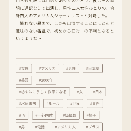
自らも英語には自信があったのだろう、彼はその番
組に通訳なしで出演し、男性三人女性ひとりの、合
計四人のアメリカ人ジャーナリストと対峙した。
慣れない異国で、しかも出演することにほとんど
意味のない番組で、初めから四対一の不利となると
いうような…
#女性
#アメリカ
#男性
#日本語
#英語
#2000年
#坊やはこうして作家になる
#女
#日本
#水魚書房
#ルール
#世界
#責任
#TV
#一心同体
#価値観
#椅子
#男
#電話
#アメリカ人
#プラス