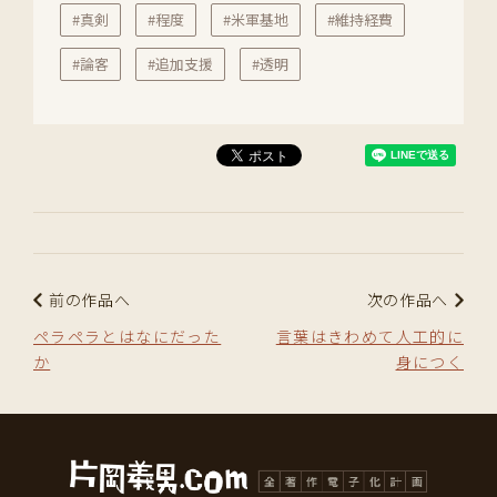
#真剣
#程度
#米軍基地
#維持経費
#論客
#追加支援
#透明
前の作品へ
次の作品へ
ペラペラとはなにだった
言葉はきわめて人工的に
か
身につく