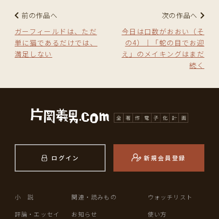
前の作品へ
次の作品へ
ガーフィールドは、ただ
今日は口数がおおい（そ
単に猫であるだけでは、
の4）｜「蛇の目でお迎
満足しない
え」のメイキングはまだ
続く
ログイン
新規会員登録
小 説
関連・読みもの
ウォッチリスト
評論・エッセイ
お知らせ
使い方