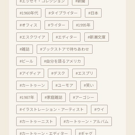
#エッセイ・コレクション
#新聞
#1960年代
#タイプライター
#日本
#オフィス
#ライター
#1995年
#エスクワイア
#エディター
#新潮文庫
#雑誌
#ブックストアで待ちあわせ
#ビール
#自分を語るアメリカ
#アイディア
#デスク
#エスプリ
#カートゥーン
#ユーモア
#笑い
#1987年
#家庭雑誌
#アーゴシー
#イラストレーション・アーティスト
#ウイ
#カートゥーニスト
#カートゥーン・アルバム
#カートゥーン・エディター
#ギャグ