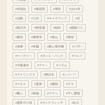
#世田谷
#美容院
#博多
#2016年
#活動
#九州
#キャデラック
#豆
#軽井沢
#野菜畑
#給料
#路線バス
#基地
#豪徳寺
#青山
#築地
#演奏
#老舗
#都心環状線
#ジポー
#ベーカリー
#ダンス・バンド
#ワルツ
#文藝春秋
#テナー
#リズム
#ストリングス
#西日本
#レリーフ
#ベルト
#空軍
#横田
#ママ
#職人
#楽器
#ラテン
#干し葡萄
#星影の小径
#サンドウィッチ
#私立