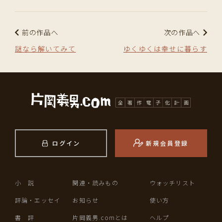
前の作品へ
次の作品へ
謎なら解いてみて
ゆくゆくは幸せに暮らす
ログイン
新規会員登録
小 説
関連・読みもの
ウォッチリスト
評論・エッセイ
お知らせ
使い方
書 評
片岡義男.comとは
ヘルプ