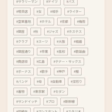
#サラリーマン
#ドイツ
#バス
#喫茶店
#女
#相手
#ライター
#空軍基地
#ホテル
#京都
#梅雨
#銀座
#秋
#ジャズ
#ホステス
#クラブ
#スーツ
#大阪
#結婚
#銀座通り
#卒業
#高校
#歌謡曲
#商店街
#広島
#テナー・サックス
#ボーナス
#歌手
#神戸
#鰻
#バンド
#母
#自動車
#深煎り
#着物
#東京駅
#セダン
#サンドイッチ
#プロ
#新幹線
#同級生
#アシスタント
#スタジオ