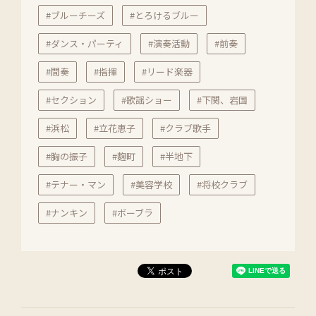
#ブルーチーズ
#とろけるブルー
#ダンス・パーティ
#演奏活動
#前奏
#間奏
#指揮
#リード楽器
#セクション
#歌謡ショー
#下関、岩国
#浜松
#立花恵子
#クラブ歌手
#胸の振子
#麴町
#半地下
#テナー・マン
#美容学校
#将校クラブ
#ナンキン
#ボーブラ