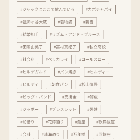
#ジャックはここで飲んでいる
#カボチャパイ
#祖師ヶ谷大蔵
#着物姿
#新雪
#結婚相手
#リズム・アンド・ブルース
#田沼由美子
#高村真紀子
#私立高校
#社会科
#ベッカライ
#コールスロー
#ヒルデガルド
#パン焼き
#ヒルディー
#ヒルディ
#朝食パン
#杉山慎吾
#ビッグ・バンド
#売掛金
#鰐皮
#ジッポー
#ブレスレット
#髑髏
#前借り
#花椿通り
#鰻屋
#歌舞伎座
#会計
#晴海通り
#万年橋
#西銀座