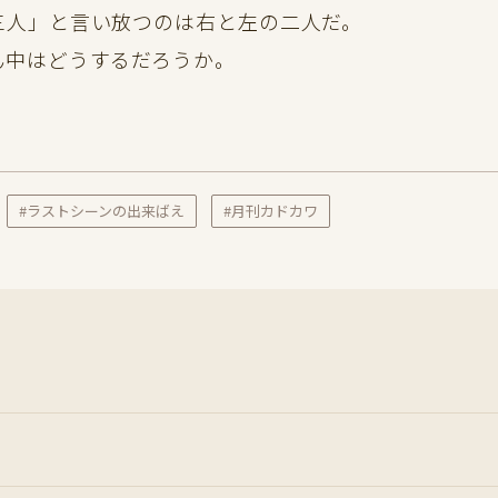
三人」と言い放つのは右と左の二人だ。
ん中はどうするだろうか。
#ラストシーンの出来ばえ
#月刊カドカワ