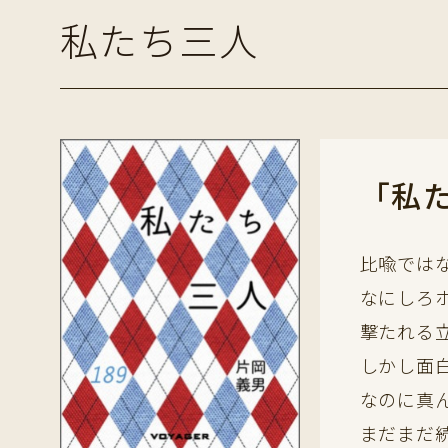
私たち三人
「私
比喩では
なにしろ
撃たれる
しかし面
なのに真
まだまだ