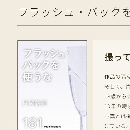
フラッシュ・バック
撮っ
作品の隅
そして、
18歳から
10年の
写真とは
げている