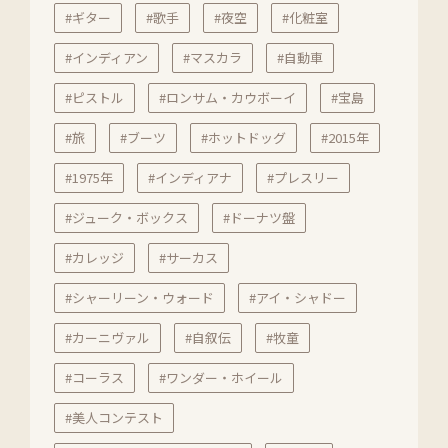
#ギター
#歌手
#夜空
#化粧室
#インディアン
#マスカラ
#自動車
#ピストル
#ロンサム・カウボーイ
#宝島
#旅
#ブーツ
#ホットドッグ
#2015年
#1975年
#インディアナ
#プレスリー
#ジューク・ボックス
#ドーナツ盤
#カレッジ
#サーカス
#シャーリーン・ウォード
#アイ・シャドー
#カーニヴァル
#自叙伝
#牧童
#コーラス
#ワンダー・ホイール
#美人コンテスト