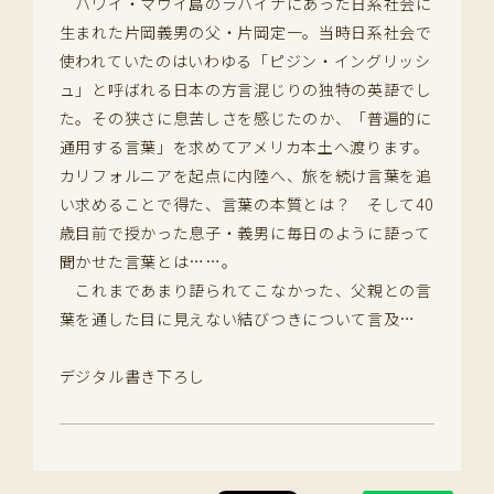
ハワイ・マウイ島のラハイナにあった日系社会に
生まれた片岡義男の父・片岡定一。当時日系社会で
使われていたのはいわゆる「ピジン・イングリッシ
ュ」と呼ばれる日本の方言混じりの独特の英語でし
た。その狭さに息苦しさを感じたのか、「普遍的に
通用する言葉」を求めてアメリカ本土へ渡ります。
カリフォルニアを起点に内陸へ、旅を続け言葉を追
い求めることで得た、言葉の本質とは？ そして40
歳目前で授かった息子・義男に毎日のように語って
聞かせた言葉とは……。
これまであまり語られてこなかった、父親との言
葉を通した目に見えない結びつきについて言及…
デジタル書き下ろし