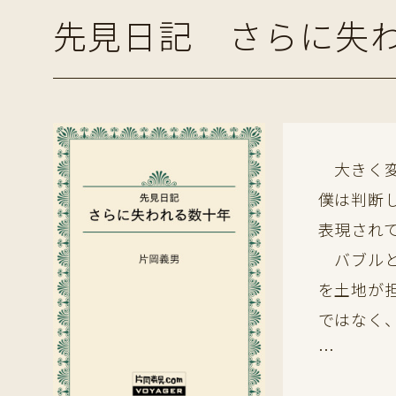
先見日記 さらに失
大きく変
僕は判断
表現され
バブルと
を土地が
ではなく
…