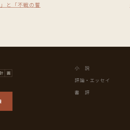
栄」と「不戦の誓
小 説
評論・エッセイ
書 評
録