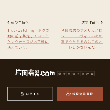
前の作品へ
次の作品へ
Truckwatching ボクの
片岡義男のアメリカノロ
眼の前を驀走していった
ジー エルヴィスのあの
ケンウォースが地平線に
声でうたえるのはこのオ
消えていく。
レしかないんだ……
ログイン
新規会員登録