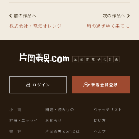
前の作品へ
次の作品へ
株式会社・電気オレンジ
時の過ぎゆく果てに
ログイン
新規会員登録
小 説
関連・読みもの
ウォッチリスト
評論・エッセイ
お知らせ
使い方
書 評
片岡義男.comとは
ヘルプ