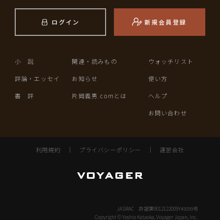
ログイン
新規会員登録
小 説
関連・読みもの
ウォッチリスト
評論・エッセイ
お知らせ
使い方
書 評
片岡義男.comとは
ヘルプ
お問い合わせ
利用規約
｜
プライバシーポリシー
｜
運営会社
JASRAC 許諾第9012122009Y45059号
Copyright © Yoshio Kataoka, Voyager Japan, Inc.