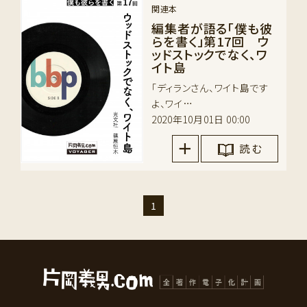
関連本
編集者が語る「僕も彼
らを書く」第17回 ウ
ッドストックでなく、ワ
イト島
「ディランさん、ワイト島です
よ、ワイ…
2020年10月01日 00:00
読 む
1