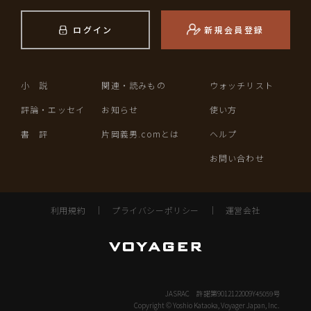
ログイン
新規会員登録
小 説
関連・読みもの
ウォッチリスト
評論・エッセイ
お知らせ
使い方
書 評
片岡義男.comとは
ヘルプ
お問い合わせ
利用規約
｜
プライバシーポリシー
｜
運営会社
JASRAC 許諾第9012122009Y45059号
Copyright © Yoshio Kataoka, Voyager Japan, Inc.