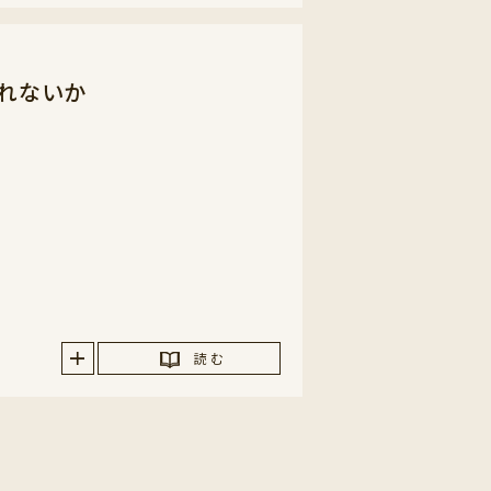
くれないか
読 む