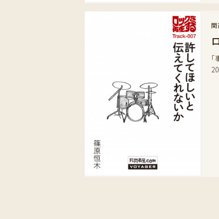
関
「
2