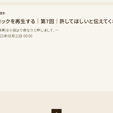
連本
ロックを再生する｜第7回｜許してほしいと伝えて
事実は小説より奇なりと申しまして、…
021年03月11日 00:00