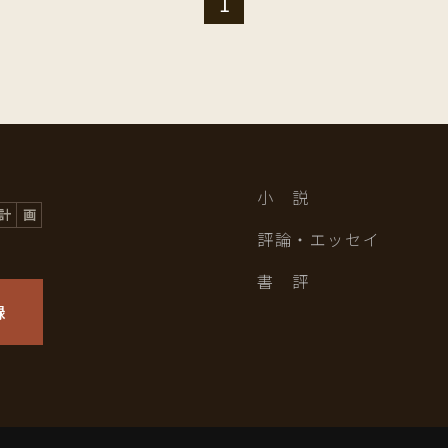
1
小 説
評論・エッセイ
書 評
録