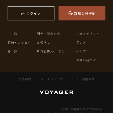
ログイン
新規会員登録
小 説
関連・読みもの
ウォッチリスト
評論・エッセイ
お知らせ
使い方
書 評
片岡義男.comとは
ヘルプ
お問い合わせ
利用規約
｜
プライバシーポリシー
｜
運営会社
JASRAC 許諾第9012122009Y45059号