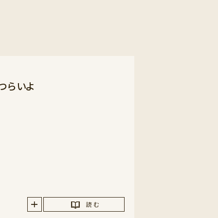
つらいよ
読 む