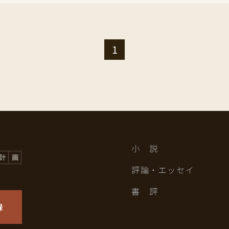
1
小 説
評論・エッセイ
書 評
録