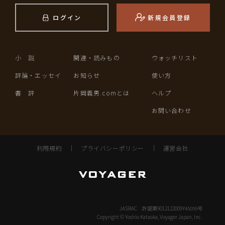
ログイン
新規会員登録
小 説
関連・読みもの
ウォッチリスト
評論・エッセイ
お知らせ
使い方
書 評
片岡義男.comとは
ヘルプ
お問い合わせ
利用規約
｜
プライバシーポリシー
｜
運営会社
JASRAC 許諾第9012122009Y45059号
Copyright © Yoshio Kataoka, Voyager Japan, Inc.