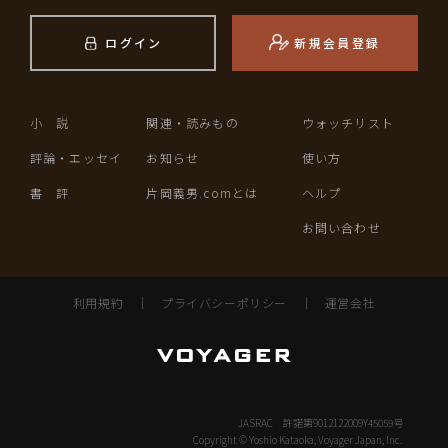
ログイン
新規会員登録
小 説
関連・読みもの
ウォッチリスト
評論・エッセイ
お知らせ
使い方
書 評
片岡義男.comとは
ヘルプ
お問い合わせ
利用規約
｜
プライバシーポリシー
｜
運営会社
JASRAC 許諾第9012122009Y45059号
Copyright © Yoshio Kataoka, Voyager Japan, Inc.