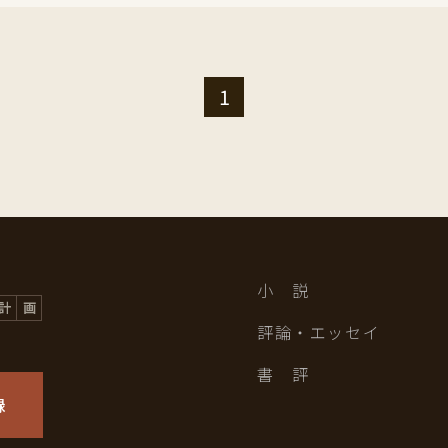
1
小 説
評論・エッセイ
書 評
録