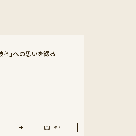
「彼ら」への思いを綴る
読 む