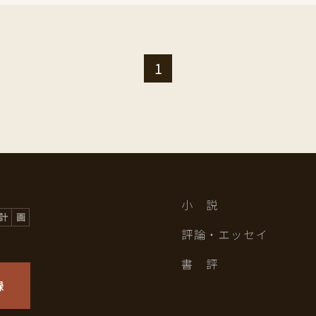
1
小 説
評論・エッセイ
書 評
録