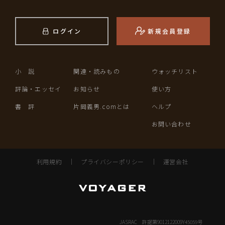
ログイン
新規会員登録
小 説
関連・読みもの
ウォッチリスト
評論・エッセイ
お知らせ
使い方
書 評
片岡義男.comとは
ヘルプ
お問い合わせ
利用規約
｜
プライバシーポリシー
｜
運営会社
JASRAC 許諾第9012122009Y45059号