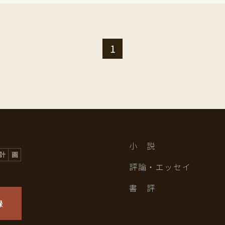
1
小 説
評論・エッセイ
書 評
録