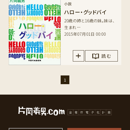
小説
ハロー・グッドバイ
20歳の姉と16歳の妹。妹は、
生まれ…
2015年07月01日 00:00
読 む
1