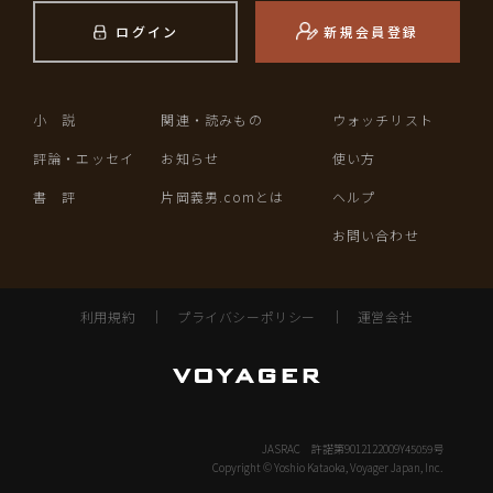
ログイン
新規会員登録
小 説
関連・読みもの
ウォッチリスト
評論・エッセイ
お知らせ
使い方
書 評
片岡義男.comとは
ヘルプ
お問い合わせ
利用規約
｜
プライバシーポリシー
｜
運営会社
JASRAC 許諾第9012122009Y45059号
Copyright © Yoshio Kataoka, Voyager Japan, Inc.