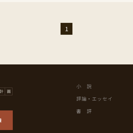
1
小 説
評論・エッセイ
書 評
録