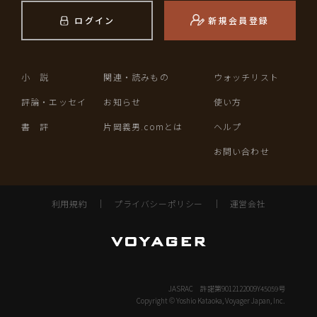
ログイン
新規会員登録
小 説
関連・読みもの
ウォッチリスト
評論・エッセイ
お知らせ
使い方
書 評
片岡義男.comとは
ヘルプ
お問い合わせ
利用規約
｜
プライバシーポリシー
｜
運営会社
JASRAC 許諾第9012122009Y45059号
Copyright © Yoshio Kataoka, Voyager Japan, Inc.