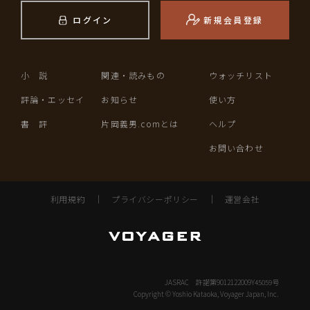
ログイン
新規会員登録
小 説
関連・読みもの
ウォッチリスト
評論・エッセイ
お知らせ
使い方
書 評
片岡義男.comとは
ヘルプ
お問い合わせ
利用規約
｜
プライバシーポリシー
｜
運営会社
JASRAC 許諾第9012122009Y45059号
Copyright © Yoshio Kataoka, Voyager Japan, Inc.