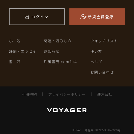
ログイン
新規会員登録
小 説
関連・読みもの
ウォッチリスト
評論・エッセイ
お知らせ
使い方
書 評
片岡義男.comとは
ヘルプ
お問い合わせ
利用規約
｜
プライバシーポリシー
｜
運営会社
JASRAC 許諾第9012122009Y45059号