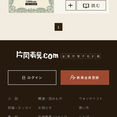
読 む
1
ログイン
新規会員登録
小 説
関連・読みもの
ウォッチリスト
評論・エッセイ
お知らせ
使い方
書 評
片岡義男.comとは
ヘルプ