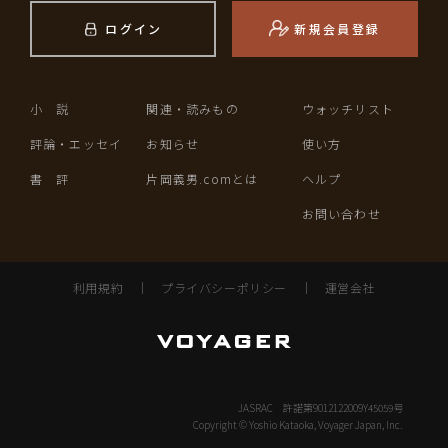
ログイン
新規会員登録
小 説
関連・読みもの
ウォッチリスト
評論・エッセイ
お知らせ
使い方
書 評
片岡義男.comとは
ヘルプ
お問い合わせ
利用規約
｜
プライバシーポリシー
｜
運営会社
JASRAC 許諾第9012122009Y45059号
Copyright © Yoshio Kataoka, Voyager Japan, Inc.