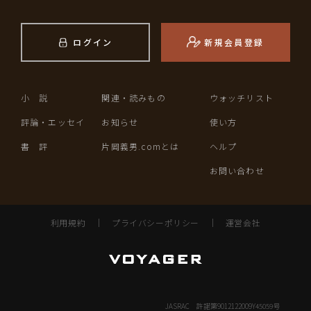
ログイン
新規会員登録
小 説
関連・読みもの
ウォッチリスト
評論・エッセイ
お知らせ
使い方
書 評
片岡義男.comとは
ヘルプ
お問い合わせ
利用規約
｜
プライバシーポリシー
｜
運営会社
JASRAC 許諾第9012122009Y45059号