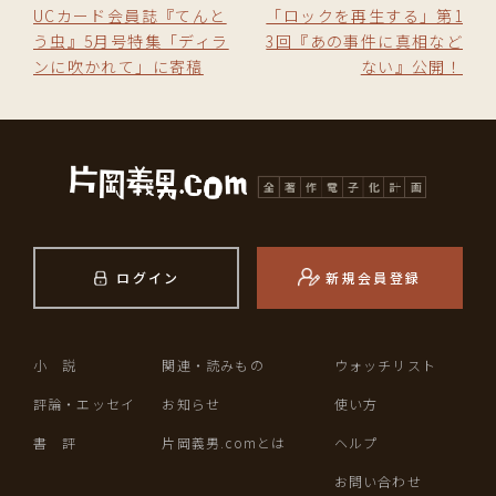
UCカード会員誌『てんと
「ロックを再生する」第1
う虫』5月号特集「ディラ
3回『あの事件に真相など
ンに吹かれて」に寄稿
ない』公開！
ログイン
新規会員登録
小 説
関連・読みもの
ウォッチリスト
評論・エッセイ
お知らせ
使い方
書 評
片岡義男.comとは
ヘルプ
お問い合わせ