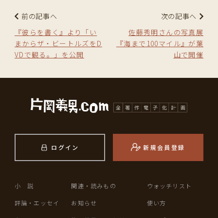
前の記事へ
次の記事へ
『彼らを書く』より「い
佐藤秀明さんの写真展
まからザ・ビートルズをD
『海まで100マイル』が葉
VDで観る。」を公開
山で開催
ログイン
新規会員登録
小 説
関連・読みもの
ウォッチリスト
評論・エッセイ
お知らせ
使い方