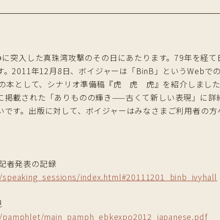
争に突入した真珠湾攻撃のその日にあたります。79年を経
2011年12月8日、ボイジャーは「BinB」というWeb
初の本として、シナリオ準備稿『虎 虎 虎』を紹介しまし
に掲載された「ありものの輝き——古くて新しい表現」に詳
いです。出版に対して、ボイジャーはみなさまご利用者の方
B」記者発表の記録
e/speaking_sessions/index.html#20111201_binb_ivyhall
現
ive/pamphlet/main_pamph_ebkexpo2012_japanese.pdf