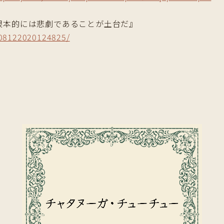
 根本的には悲劇であることが土台だ』
_08122020124825/