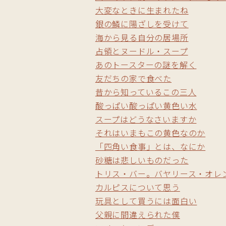
大変なときに生まれたね
銀の鱗に陽ざしを受けて
海から見る自分の居場所
占領とヌードル・スープ
あのトースターの謎を解く
友だちの家で食べた
昔から知っているこの三人
酸っぱい酸っぱい黄色い水
スープはどうなさいますか
それはいまもこの黄色なのか
「四角い食事」とは、なにか
砂糖は悲しいものだった
トリス・バー。バヤリース・オレ
カルピスについて思う
玩具として買うには面白い
父親に間違えられた僕