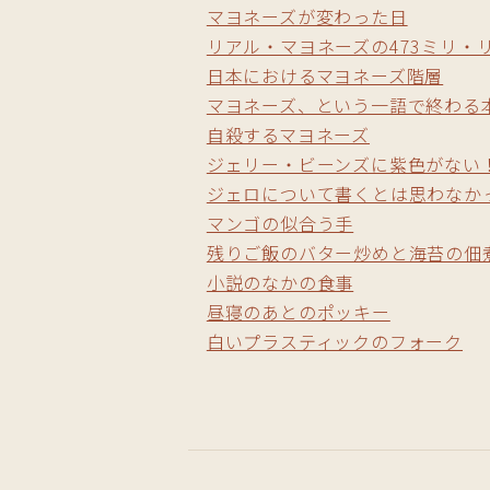
マヨネーズが変わった日
リアル・マヨネーズの473ミリ・
日本におけるマヨネーズ階層
マヨネーズ、という一語で終わる
自殺するマヨネーズ
ジェリー・ビーンズに紫色がない
ジェロについて書くとは思わなか
マンゴの似合う手
残りご飯のバター炒めと海苔の佃
小説のなかの食事
昼寝のあとのポッキー
白いプラスティックのフォーク