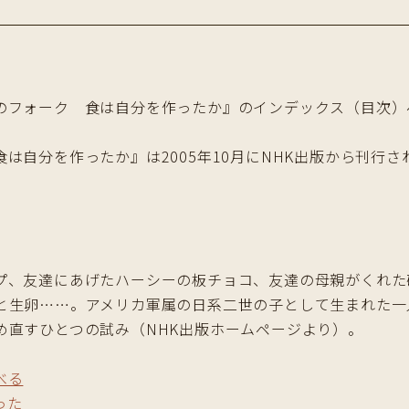
のフォーク 食は自分を作ったか』のインデックス（目次）
は自分を作ったか』は2005年10月にNHK出版から刊行さ
プ、友達にあげたハーシーの板チョコ、友達の母親がくれた
と生卵……。アメリカ軍属の日系二世の子として生まれた一
め直すひとつの試み（NHK出版ホームページより）。
べる
った