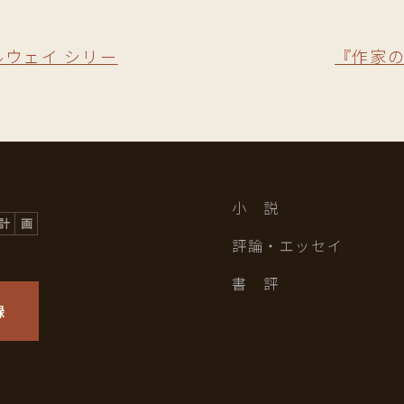
ルウェイ シリー
『作家
小 説
評論・エッセイ
書 評
録