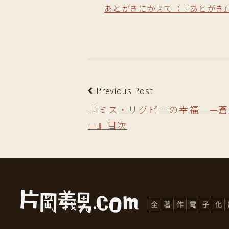
あとがきにかえて（『あとがき』
Previous Post
『ミス・リグビーの幸福 —蒼
—』目次