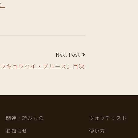
ク）
Next Post
ウキョウベイ・ブルース』目次
関連・読みもの
ウォッチリスト
お知らせ
使い方