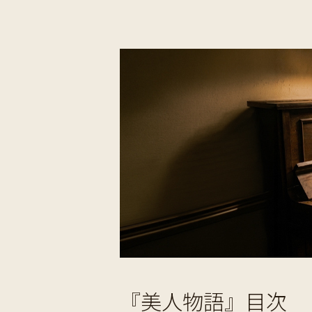
『美人物語』目次