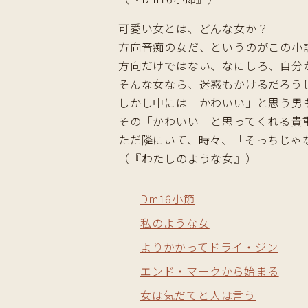
可愛い女とは、どんな女か？
方向音痴の女だ、というのがこの小
方向だけではない、なにしろ、自分
そんな女なら、迷惑もかけるだろう
しかし中には「かわいい」と思う男
その「かわいい」と思ってくれる貴
ただ隣にいて、時々、「そっちじゃ
（『わたしのような女』）
Dm16小節
私のような女
よりかかってドライ・ジン
エンド・マークから始まる
女は気だてと人は言う