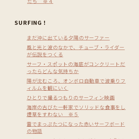
たち ※４
SURFING！
まだ沖に出ている夕陽のサーファー
風と光と波のなかで、チューブ・ライダー
が伝説をつくる
サーフ・スポットの海底がコンクリートだ
ったらどんな気持ちか
陽が沈むころ、オンボロ自動車で波乗りフ
ィルムを観にいく
ひとりで撮るつもりのサーフィン映画
海岸の古びた一軒家でソリッドな食事をし
煙草をすわない ※５
雷でまっぷたつになった赤いサーフボード
の物語