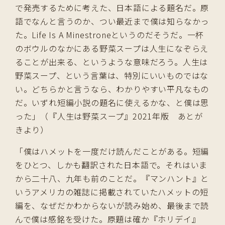
で発売するために考えた、日本語による題名だ。原
語でなんと言うのか、つい最近まで僕は知らなかっ
た。Life Is A Minestroneというのだそうだ。一杯
のボウルのなかにある野菜スープは人生になぞらえ
ることが出来る、というような意味だろう。人生は
野菜スープ、という言葉は、特別にいいものではな
い。どちらかと言うなら、わかりやすい平凡なもの
だ。いずれ短編小説の題名に使えるかな、と僕は思
った」（『人生は野菜スープ』2021年版 あとが
きより）
「僕はハメットを一度だけ読んだことがある。短編
をひとつ、しかも翻訳された日本語で。それはいま
から二十八、九年も前のことだ。『マンハント』と
いうアメリカの雑誌に掲載されていたハメットの短
編を、なぜだかわからないが読み始め、最後まで読
んで僕は感銘を受けた。原題は確か『ホリデイ』