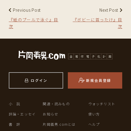
Previous Post
Next Post
『紙のプールで泳ぐ』目
『ボビーに首ったけ』目
次
次
ログイン
新規会員登録
小 説
関連・読みもの
ウォッチリスト
評論・エッセイ
お知らせ
使い方
書 評
片岡義男.comとは
ヘルプ