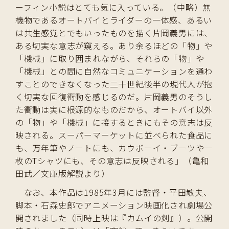
ーフィン小説はとても気に入っている。（中略）無
機物であるオートバイとライダーの一体感、あるい
は共生感覚とでもいったものを描く片岡義男には、
ある切実な意志が窺える。あり余るほどの「物」や
「機械」に取り囲まれながら、それらの「物」や
「機械」との間に自然なコミュニケーションを通わ
すことのできなくなった二十世紀後半の現代人が抱
く切実な回復衝動を感じるのだ。片岡義男のそうし
た衝動は実に根源的なものだから、オートバイ以外
の「物」や「機械」に接するときにもその意志は反
映される。スーパーマーケットに並べられた食品に
も、万年筆やノートにも、カウボーイ・ブーツや一
枚のTシャツにも、その意志は反映される」（亀和
田武／文庫版解説より）
なお、本作品は1985年3月には監督・平田敏夫、
脚本・石森史郎でアニメーション映画化され劇場公
開されました（同時上映は『カムイの剣』）。公開