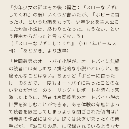
「少年少女の話はその後（編注：『スローなブギに
してくれ』の後）いくつか書いたが、『ボビーに首
ったけ』という短編をもって、少年少女を主人公に
した短編小説は、終わりとなった。もうない、とい
う理由からだったと言っておこう」
（『スローなブギにしてくれ』（2014年ビームス
刊）「あとがき」より抜粋）
「片岡義男のオートバイ小説が、オートバイに無縁
の読者には楽しめない排他的な小説かというと、無
論そんなことはない。ちょうど「ボビーに首った
け」のなかで、一度もオートバイに乗ったことのな
い少女がボビーのツーリング・レポートを読んで感
激したように、読者は片岡義男のオートバイ小説の
世界を楽しむことができる。ある体験の有無によっ
て読者を限定してしまうような閉ざされた傾向は片
岡義男の作品にはない。ぼくは泳ぎがまったくの苦
手だが、『波乗りの島』に収録されているようなサ