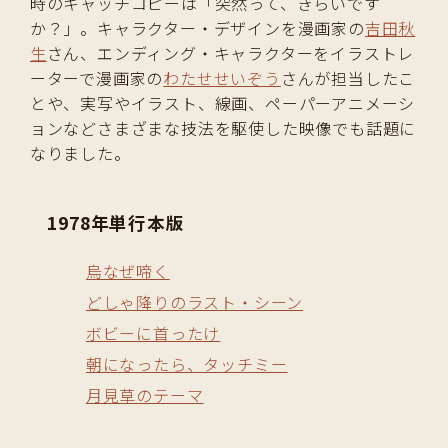
時のキャッチコピーは「突然って、きらいです
か？」。キャラクター・デザインを漫画家の
吉田秋
生
さん、エンディング・キャラクターをイラストレ
ーターで漫画家の
わたせせいぞう
さんが担当したこ
とや、実写やイラスト、線画、ペーパーアニメーシ
ョンなどさまざまな技法を駆使した映像でも話題に
なりました。
1978年単行本版
烏なぜ啼く
どしゃ降りのラスト・シーン
ボビーに首ったけ
朝になったら、タッチミー
月見草のテーマ