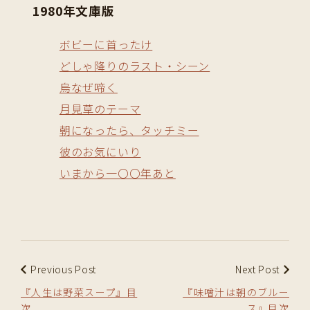
1980年文庫版
ボビーに首ったけ
どしゃ降りのラスト・シーン
烏なぜ啼く
月見草のテーマ
朝になったら、タッチミー
彼のお気にいり
いまから一〇〇年あと
Previous Post
Next Post
『人生は野菜スープ』目
『味噌汁は朝のブルー
次
ス』目次