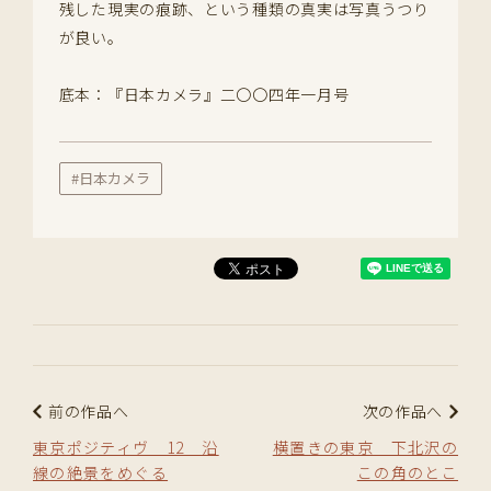
残した現実の痕跡、という種類の真実は写真うつり
が良い。
底本：『日本カメラ』二〇〇四年一月号
#日本カメラ
前の作品へ
次の作品へ
東京ポジティヴ 12 沿
横置きの東京 下北沢の
線の絶景をめぐる
この角のとこ