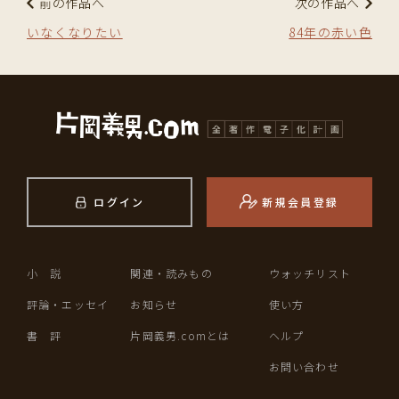
前の作品へ
次の作品へ
いなくなりたい
84年の赤い色
ログイン
新規会員登録
小 説
関連・読みもの
ウォッチリスト
評論・エッセイ
お知らせ
使い方
書 評
片岡義男.comとは
ヘルプ
お問い合わせ