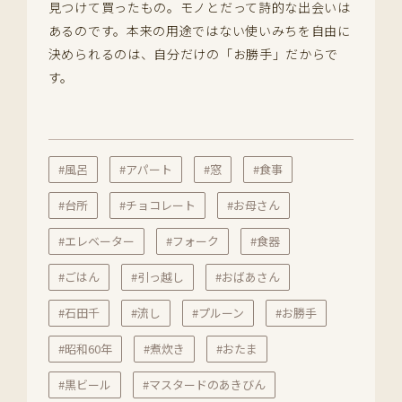
見つけて買ったもの。モノとだって詩的な出会いは
あるのです。本来の用途ではない使いみちを自由に
決められるのは、自分だけの「お勝手」だからで
す。
#風呂
#アパート
#窓
#食事
#台所
#チョコレート
#お母さん
#エレベーター
#フォーク
#食器
#ごはん
#引っ越し
#おばあさん
#石田千
#流し
#プルーン
#お勝手
#昭和60年
#煮炊き
#おたま
#黒ビール
#マスタードのあきびん