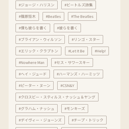
#ジョージ・ハリスン
#ビートルズ詩集
#篠原恒木
#Beatles
#The Beatles
#僕も彼らを書く
#彼らを書く
#ブライアン・ウィルソン
#リンゴ・スター
#エリック・クラプトン
#Let It Be
#Help!
#Nowhere Man
#セス・サワースキー
#ヘイ・ジュード
#ハーマンズ・ハーミッツ
#ピーター・ヌーン
#CSN&Y
#クロスビー・スティルス・ナッシュ＆ヤング
#グラハム・ナッシュ
#モンキーズ
#デイヴィー・ジョーンズ
#チープ・トリック