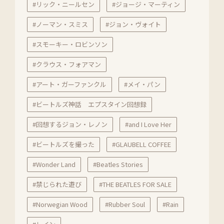
#リック・ニールセン
#ジョージ・マーティン
#ノーマン・スミス
#ジョン・ヴォイト
#スモーキー・ロビンソン
#クラウス・フォアマン
#アート・ガーファンクル
#メイ・パン
#ビートルズ神話 エプスタイン回想録
#回想するジョン・レノン
#and I Love Her
#ビートルズを撮った
#GLAUBELL COFFEE
#Wonder Land
#Beatles Stories
#禁じられた遊び
#THE BEATLES FOR SALE
#Norwegian Wood
#Rubber Soul
#Rain