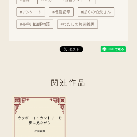
#アンケート
#福島紀幸
#ぼくの伯父さん
#長谷川四郎物語
#わたしの片岡義男
関連作品