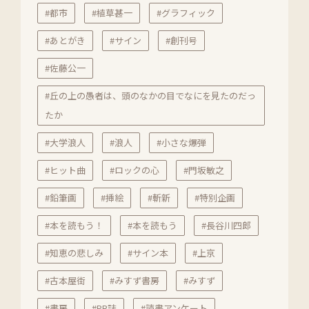
#都市
#植草甚一
#グラフィック
#あとがき
#サイン
#創刊号
#佐藤公一
#丘の上の愚者は、頭のなかの目でなにを見たのだっ
たか
#大学浪人
#浪人
#小さな爆弾
#ヒット曲
#ロックの心
#門坂敏之
#鉛筆画
#挿絵
#斬新
#特別企画
#本を読もう！
#本を読もう
#長谷川四郎
#知恵の悲しみ
#サイン本
#上京
#古本屋街
#みすず書房
#みすず
#書房
#PR誌
#読書アンケート