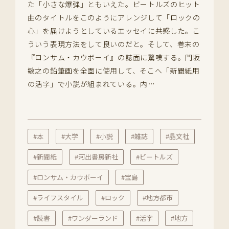
た「小さな爆弾」ともいえた。ビートルズのヒット
曲のタイトルをこのようにアレンジして「ロックの
心」を届けようとしているエッセイに共感した。こ
ういう表現方法をして良いのだと。そして、巻末の
『ロンサム・カウボーイ』の誌面に驚嘆する。門坂
敏之の鉛筆画を全面に使用して、そこへ「新聞紙用
の活字」で小説が組まれている。内…
#本
#大学
#小説
#雑誌
#晶文社
#新聞紙
#河出書房新社
#ビートルズ
#ロンサム・カウボーイ
#宝島
#ライフスタイル
#ロック
#地方都市
#読書
#ワンダーランド
#活字
#地方