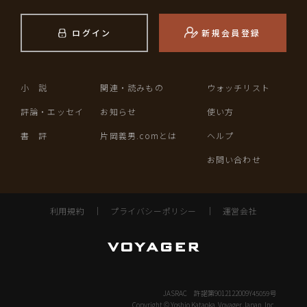
ログイン
新規会員登録
小 説
関連・読みもの
ウォッチリスト
評論・エッセイ
お知らせ
使い方
書 評
片岡義男.comとは
ヘルプ
お問い合わせ
利用規約
｜
プライバシーポリシー
｜
運営会社
JASRAC 許諾第9012122009Y45059号
Copyright © Yoshio Kataoka, Voyager Japan, Inc.