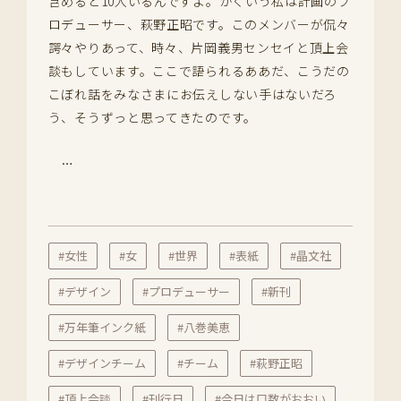
含めると10人いるんですよ。かくいう私は計画のプ
ロデューサー、萩野正昭です。このメンバーが侃々
諤々やりあって、時々、片岡義男センセイと頂上会
談もしています。ここで語られるああだ、こうだの
こぼれ話をみなさまにお伝えしない手はないだろ
う、そうずっと思ってきたのです。
…
#女性
#女
#世界
#表紙
#晶文社
#デザイン
#プロデューサー
#新刊
#万年筆インク紙
#八巻美恵
#デザインチーム
#チーム
#萩野正昭
#頂上会談
#刊行日
#今日は口数がおおい