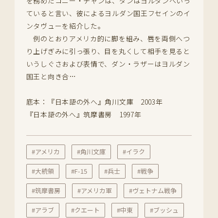
を務めたコニー・チャンは、ダンはヨルダンへいっ
ていると言い、彼によるヨルダン国王フセインのイ
ンタヴューを紹介した。
例のとおりアメリカ的に脚を組み、唇を両側へつ
り上げぎみに引っ張り、目を丸くして相手を見ると
いうしぐさおよび表情で、ダン・ラザーはヨルダン
国王と向き合…
底本：『日本語の外へ』角川文庫 2003年
『日本語の外へ』筑摩書房 1997年
#アメリカ
#角川文庫
#イラク
#大統領
#F-15
#兵士
#戦争
#筑摩書房
#アメリカ軍
#ヴェトナム戦争
#アラブ
#クエート
#中東
#ブッシュ