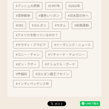
#ブッシュ大統領
#1997年
#2003年
#湾岸戦争
#黄色いリボン
#日本語の外へ
#CBS
#ヨルダン
#サダム
#反戦運動
#アメリカを知っているのか？
#サウディ・アラビア
#イーヴニング・ニュース
#コニー・チャン
#リチャード・チェイニー
#ダン・ラザー
#ナショナル・ガード
#予備兵
#ヨルダン国王フセイン
#インディペンデンス号